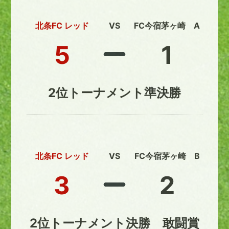
北条FC レッド
VS
FC今宿茅ヶ崎 A
5
1
2位トーナメント準決勝
北条FC レッド
VS
FC今宿茅ヶ崎 B
3
2
2位トーナメント決勝 敢闘賞