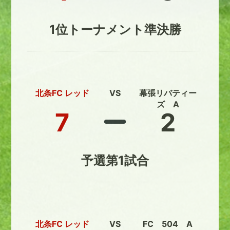
1位トーナメント準決勝
北条FC レッド
VS
幕張リバティー
ズ A
7
2
予選第1試合
北条FC レッド
VS
FC 504 A