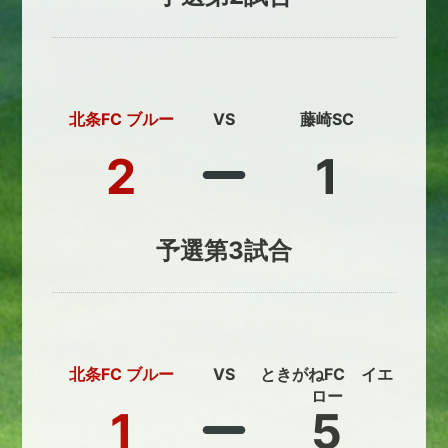
北条FC ブルー
VS
藤崎SC
2
1
予選第3試合
北条FC ブルー
VS
ときがねFC イエ
ロー
1
5