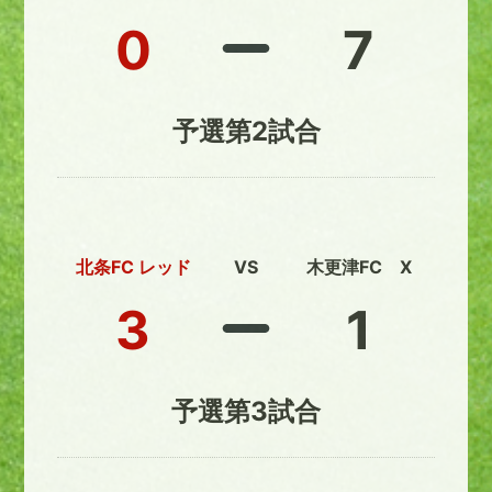
0
7
予選第2試合
北条FC レッド
VS
木更津FC X
3
1
予選第3試合