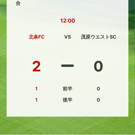
合
12:00
北条FC
VS
茂原ウエストSC
2
0
1
前半
0
1
後半
0