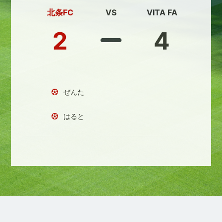
北条FC
VS
VITA FA
2
4
ぜんた
はると