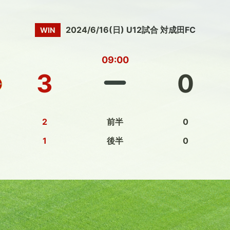
2024/6/16(日) U12試合 対成田FC
WIN
09:00
3
0
2
前半
0
1
後半
0