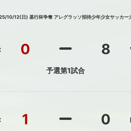
025/10/12(日) 基⾏杯争奪 アレグラッソ招待少年少⼥サッカー
0
8
C
予選第1試合
1
0
C