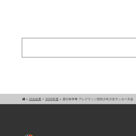
>
試合結果
>
2025年度
>
基⾏杯争奪 アレグラッソ招待少年少⼥サッカー⼤会