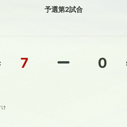
予選第2試合
7
0
C
すけ