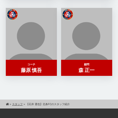
コーチ
顧問
藤原 慎吾
森 正一
>
スタッフ
>
【石井 選也】北条FCのスタッフ紹介