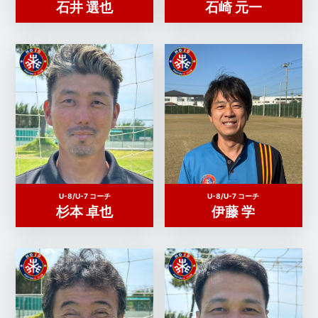
石井 選也
石崎 元一
U-8/U-7 コーチ
U-8/U-7 コーチ
杉本 卓也
伊藤 学