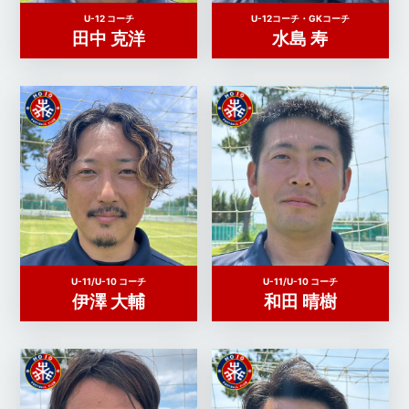
U-12 コーチ
U-12コーチ・GKコーチ
田中 克洋
水島 寿
U-11/U-10 コーチ
U-11/U-10 コーチ
伊澤 大輔
和田 晴樹