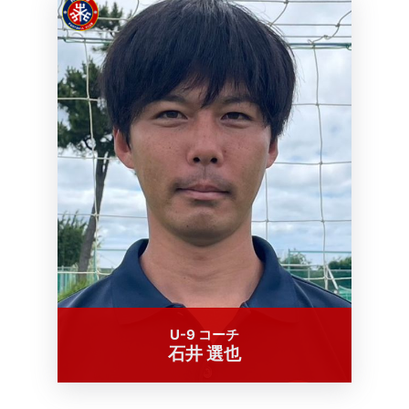
U-9 コーチ
石井 選也