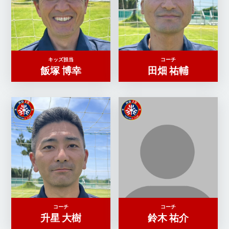
キッズ担当
コーチ
飯塚 博幸
田畑 祐輔
コーチ
コーチ
升星 大樹
鈴木 祐介